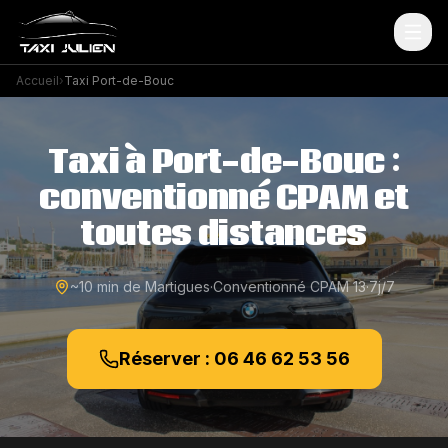
Accueil
›
Taxi Port-de-Bouc
Taxi à
Port-de-Bouc
:
conventionné CPAM et
toutes distances
~10 min
de Martigues
·
Conventionné CPAM 13
·
7j/7
Réserver : 06 46 62 53 56