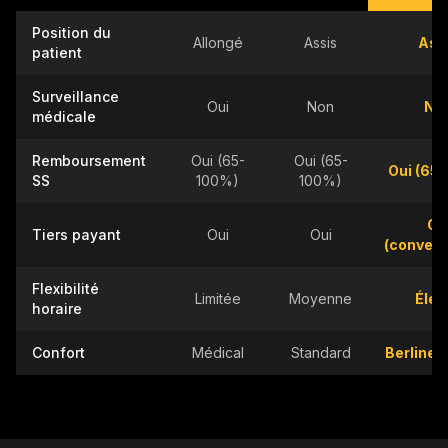
Position du
Allongé
Assis
Ass
patient
Surveillance
Oui
Non
No
médicale
Remboursement
Oui (65-
Oui (65-
Oui (65
SS
100%)
100%)
Ou
Tiers payant
Oui
Oui
(convent
Flexibilité
Limitée
Moyenne
Élev
horaire
Confort
Médical
Standard
Berline 