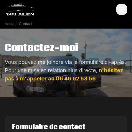
Accueil
›
Contact
Contactez-moi
Vous pouvez me joindre via le formulaire ci-après.
Pour une mise en relation plus directe,
n'hésitez
pas à m'appeler au 06 46 62 53 56
Formulaire de contact