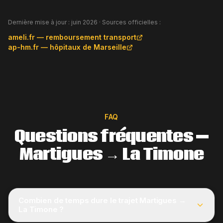
Dernière mise à jour :
juin 2026
· Sources officielles :
ameli.fr — remboursement transport
ap-hm.fr — hôpitaux de Marseille
FAQ
Questions fréquentes —
Martigues → La Timone
Combien de temps dure le trajet Martigues →
La Timone ?